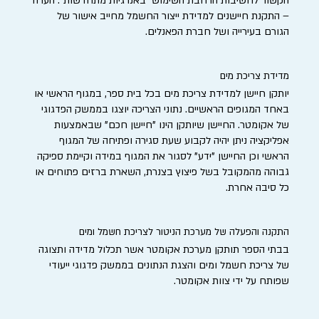
הקשור לחשיבות הרחבת השימוש "באנרגיות מתחדשות". הערה
– התקנת חיישנים למדידת ייצור החשמל מחייב אישור של
הגורם בעירייה ושל חברת הפאנלים.
מדידת צריכת מים
יותקן חיישן למדידת צריכת מים בכל בית ספר, במגוף הראשי או
באחד המגופים הראשיים. נתוני הצריכה יוצגו בממשק הפדגוגי
של אקומטר. החיישן שיותקן הינו "חיישן חכם" שבאמצעות
אפליקציה ניתן יהיה לקבוע שעת סגירה ופתיחה של המגוף
הראשי וכן החיישן "ידע" לסגור את המגוף במידה וקיימת ספיקה
גבוהה מהמקובל בשל פיצוץ בצנרת, השארת ברזים פתוחים או
כל סיבה אחרת.
התקנה והפעלה של מערכת הניטור לצריכת חשמל ומים
בבתי הספר תותקן מערכת אקומטר אשר תכלול מדידה ותצוגה
של צריכת חשמל ומים והצגת הנתונים בממשק פדגוגי ייעודי
שפותח על ידי צוות אקומטר.