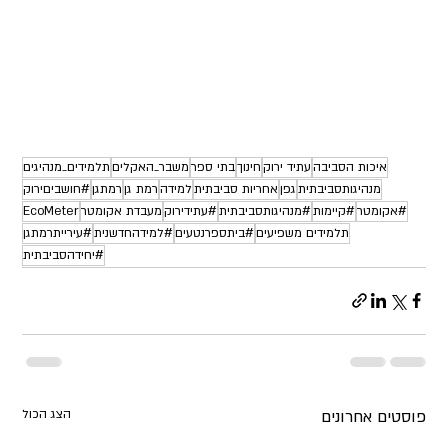
איכות הסביבה
עתיד ירוק
חינוך
בתי ספר
משבר_האקלים
תלמידים_מנהיגים
מנהיגותסביבתית
גפן
אחריות סביבתית
למידה
רמת גן
רמתגן
#חושביםירוק
#אקומטר
#קיימות
#מנהיגותסביבתית
#עתידירוק
מעבדת אקומטר
EcoMeter
תלמידים משפיעים
#ביתספרנטעים
#למידהחדשנית
#עירייתרמתגן
#יחידהסביבתית
פוסטים אחרונים
הצג הכול