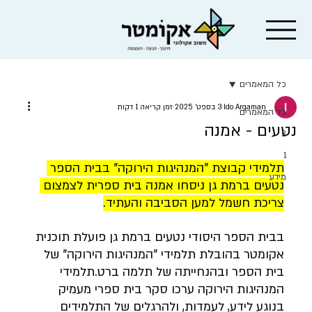
כל המאמרים
Ido Argaman
3 בספט׳ 2025
זמן קריאה 1 דקות
כל המאמרים
נטעים - אמנה
2
1
תלמידי קבוצת "המנהיגות הירוקה" בבית הספר 
מידע
נטעים ברמת גן ניסחו אמנה בית ספרית לצמצום 
צריכת חשמל למען הסביבה והעתיד.
בבית הספר היסודי נטעים ברמת גן פועלת תוכנית 
אקומטר בהובלת תלמידי "המנהיגות הירוקה" של 
בית הספר ובהנחייתה של תלמה ברט.תלמידי 
המנהיגות הירוקה ערכו סקר בית ספרי מעמיק 
בנוגע לידע, לעמדות, ולהרגלים של התלמידים 